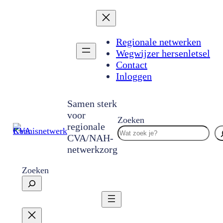
Ga
naar
de
inhoud
Regionale netwerken
Wegwijzer hersenletsel
Contact
Inloggen
Samen sterk
voor
Zoeken
regionale
CVA/NAH-
netwerkzorg
Zoeken