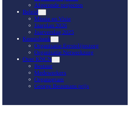
Afgeronde projecten
Beleid
Missie en Visie
Jaarplan 2026
Jaarverslag 2025
Kennisbank
Organisatie Eerstelijnszorg
Organisatie Netwerkzorg
Over KNCN
Bestuur
Medewerkers
Organogram
George Beusmans prijs