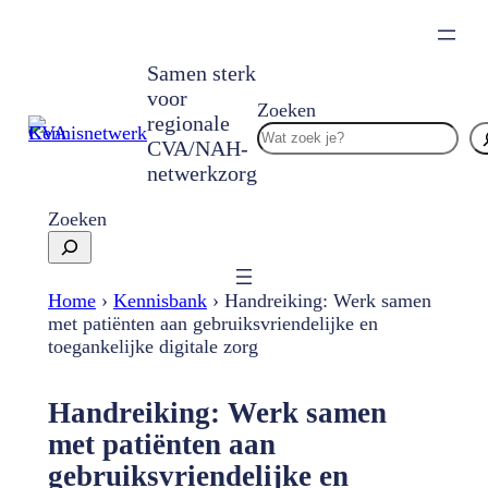
Ga
naar
de
Samen sterk
inhoud
voor
Zoeken
regionale
CVA/NAH-
netwerkzorg
Zoeken
Home
›
Kennisbank
›
Handreiking: Werk samen
met patiënten aan gebruiksvriendelijke en
toegankelijke digitale zorg
Handreiking: Werk samen
met patiënten aan
gebruiksvriendelijke en