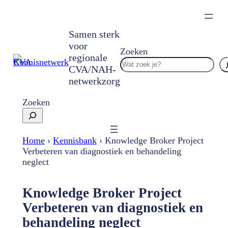
Ga
naar
de
Samen sterk
inhoud
voor
Zoeken
regionale
CVA/NAH-
netwerkzorg
Zoeken
Home
›
Kennisbank
›
Knowledge Broker Project
Verbeteren van diagnostiek en behandeling
neglect
Knowledge Broker Project
Verbeteren van diagnostiek en
behandeling neglect