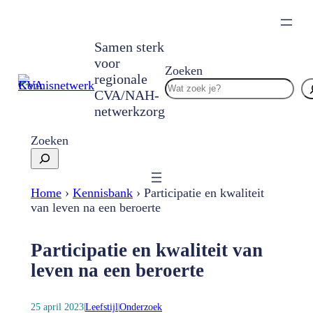
Ga
naar
de
Samen sterk
inhoud
voor
Zoeken
regionale
CVA/NAH-
netwerkzorg
Zoeken
Home
›
Kennisbank
›
Participatie en kwaliteit
van leven na een beroerte
Participatie en kwaliteit van
leven na een beroerte
25 april 2023
Leefstijl
Onderzoek
|
|