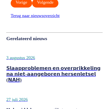
Vorige
Volgende
Terug naar nieuwsoverzicht
Gerelateerd nieuws
3 augustus 2026
𝗦𝗹𝗮𝗮𝗽𝗽𝗿𝗼𝗯𝗹𝗲𝗺𝗲𝗻 𝗲𝗻 𝗼𝘃𝗲𝗿𝗽𝗿𝗶𝗸𝗸𝗲𝗹𝗶𝗻𝗴
𝗻𝗮 𝗻𝗶𝗲𝘁-𝗮𝗮𝗻𝗴𝗲𝗯𝗼𝗿𝗲𝗻 𝗵𝗲𝗿𝘀𝗲𝗻𝗹𝗲𝘁𝘀𝗲𝗹
(𝗡𝗔𝗛)
27 juli 2026