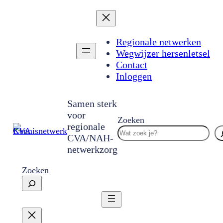
Ga
naar
de
inhoud
Regionale netwerken
Wegwijzer hersenletsel
Contact
Inloggen
Samen sterk
voor
Zoeken
regionale
CVA/NAH-
netwerkzorg
Zoeken